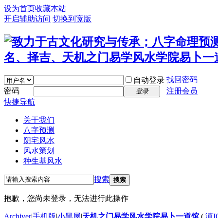
设为首页
收藏本站
开启辅助访问
切换到宽版
找回密码
自动登录
密码
注册会员
登录
快捷导航
关于我们
八字预测
阴宅风水
风水策划
种生基风水
搜索
搜索
抱歉，您尚未登录，无法进行此操作
Archiver
|
手机版
|
小黑屋
|
天机之门易学风水学院易卜一道馆
(
滇I