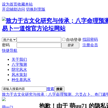
设为首页
收藏本站
开启辅助访问
切换到宽版
找回密码
自动登录
密码
注册会员
登录
快捷导航
关于我们
八字预测
阴宅风水
风水策划
种生基风水
搜索
搜索
致力于古文化研究与传承；八字命理预测、六爻占卜、奇门遁
抱歉！由于 萌uu71 的
萌uu71