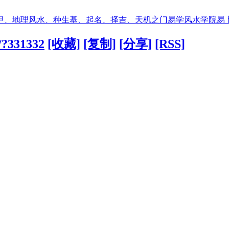
甲、地理风水、种生基、起名、择吉、天机之门易学风水学院易
/?331332
[收藏]
[复制]
[分享]
[RSS]