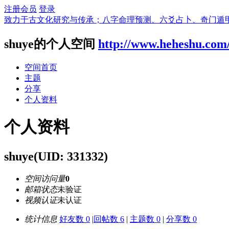
注册会员
登录
致力于古文化研究与传承；八字命理预测、六爻占卜、奇门遁
shuye的个人空间
http://www.heheshu.com
空间首页
主题
分享
个人资料
个人资料
shuye
(UID: 331332)
空间访问量
0
邮箱状态
未验证
视频认证
未认证
统计信息
好友数 0
|
回帖数 6
|
主题数 0
|
分享数 0